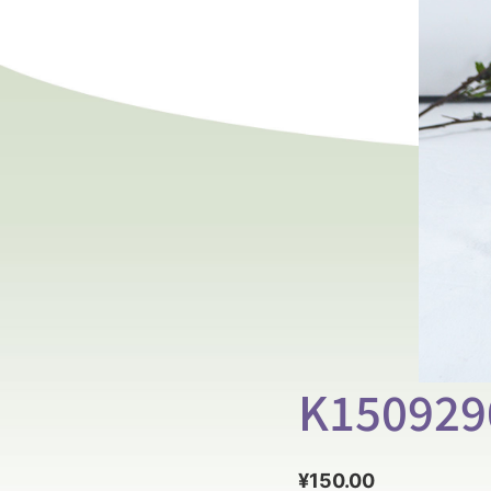
K150929
¥
150.00