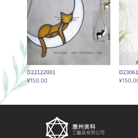
D22122001
D2306
¥
150.00
¥
150.0