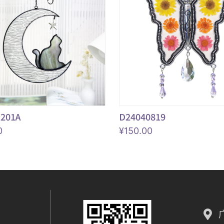
1201A
D24040819
0
¥
150.00