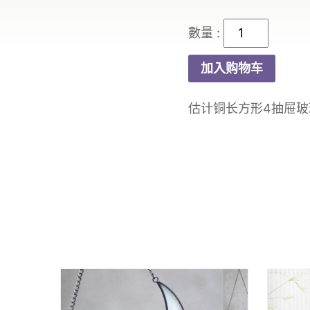
K15092901
数
加入购物车
量
估计铜长方形4抽屉玻璃