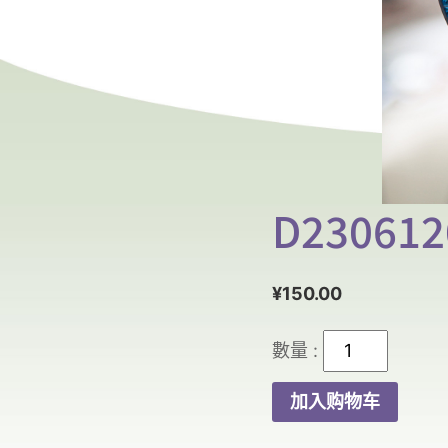
D230612
¥
150.00
D23061204D
数
加入购物车
量