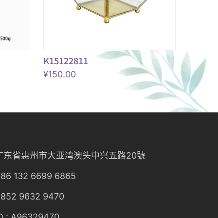
K15122811
¥
150.00
广东省惠州市大亚湾澳头中兴五路20號
86 132 6699 6865
852 9632 9470
D : A96329470