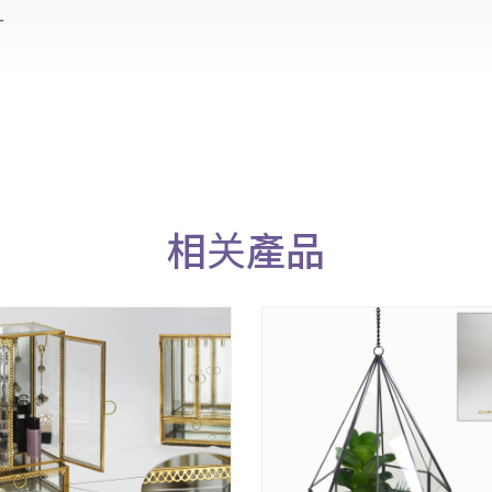
_
相关產品