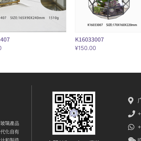
1407
K16033007
0
¥
150.00
+
於玻璃產品
+
现代化自有
I
设计和製造